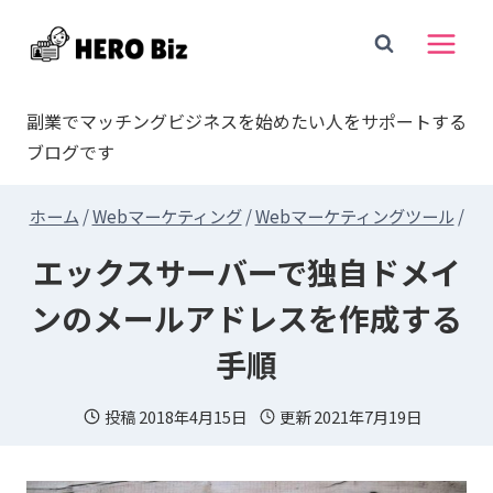
コ
ン
テ
ン
副業でマッチングビジネスを始めたい人をサポートする
ブログです
ツ
へ
ホーム
/
Webマーケティング
/
Webマーケティングツール
/
ス
キ
エックスサーバーで独自ドメイ
ッ
ンのメールアドレスを作成する
プ
手順
投稿
2018年4月15日
更新
2021年7月19日