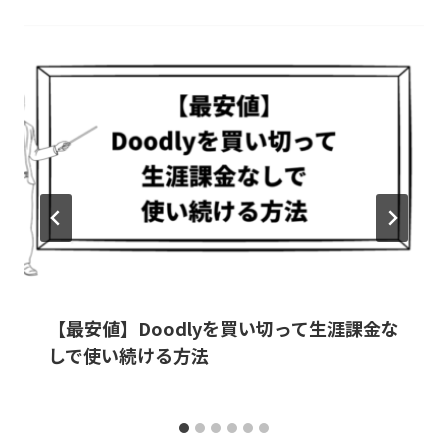
e
o
a
t
r
o
k
【最安値】Doodlyを買い切って生涯課金な
しで使い続ける方法