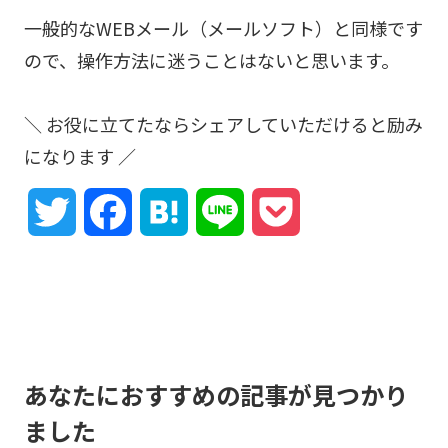
一般的なWEBメール（メールソフト）と同様です
ので、操作方法に迷うことはないと思います。
＼ お役に立てたならシェアしていただけると励み
になります ／
T
F
H
L
P
w
a
a
i
o
i
c
t
n
c
t
e
e
e
k
あなたにおすすめの記事が見つかり
t
b
n
e
ました